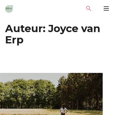
Skip
SEARCH
PRIMA
to
MENU
content
Auteur:
Joyce van
Erp